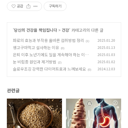
공감
구독하기
'
당신의 건강을 책임집니다
>
건강
' 카테고리의 다른 글
파로의 효능과 부작용 올바른 섭취방법 정리
2025.01.20
(1)
생고구마먹고 설사하는 이유
2025.01.13
(0)
은퇴 이후 노년기에도 일을 계속해야 하는 이유 7
2025.01.03
가지
눈 비립종 원인과 제거방법
2025.01.02
(2)
(2)
슬로우조깅 강력한 다이어트효과 느껴보세요
2024.12.03
(0)
관련글