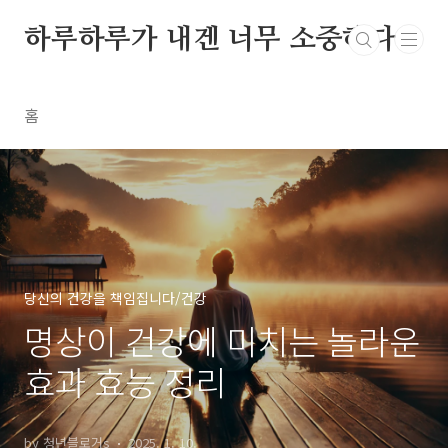
본문 바로가기
하루하루가 내겐 너무 소중하다
홈
당신의 건강을 책임집니다/건강
명상이 건강에 미치는 놀라운
효과 효능 정리
by 청년블로거s
2025. 1. 10.