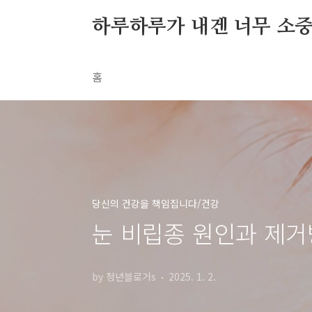
본문 바로가기
하루하루가 내겐 너무 소
홈
당신의 건강을 책임집니다/건강
눈 비립종 원인과 제
by 청년블로거s
2025. 1. 2.