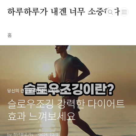
본문 바로가기
하루하루가 내겐 너무 소중하다
홈
당신의 건강을 책임집니다/건강
슬로우조깅 강력한 다이어트
효과 느껴보세요
by 청년블로거s
2024. 12. 3.