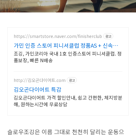
https://smartstore.naver.com/finisherclub
광고
가민 인증 스토어 피니셔클럽 정품AS + 신속보
장 N배송
조깅, 가민코리아 국내 1호 인증스토어 피니셔클럽. 정
품보장, 빠른 N배송
http://김오곤다이어트.com
광고
김오곤다이어트 특감
김오곤다이어트 가격 할인안내, 쉽고 간편한, 체지방분
해, 원하는시간에 무료상담
슬로우조깅은 이름 그대로 천천히 달리는 운동으