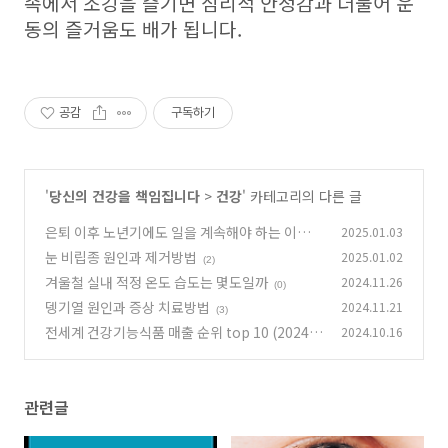
속에서 조깅을 즐기면 심리적 안정감과 더불어 운
동의 즐거움도 배가 됩니다.
공감
구독하기
'
당신의 건강을 책임집니다
>
건강
' 카테고리의 다른 글
은퇴 이후 노년기에도 일을 계속해야 하는 이유 7
2025.01.03
가지
눈 비립종 원인과 제거방법
2025.01.02
(2)
(2)
겨울철 실내 적정 온도 습도는 몇도일까
2024.11.26
(0)
뎅기열 원인과 증상 치료방법
2024.11.21
(3)
전세계 건강기능식품 매출 순위 top 10 (2024)
2024.10.16
(2)
관련글