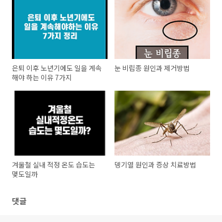
은퇴 이후 노년기에도 일을 계속
눈 비립종 원인과 제거방법
해야 하는 이유 7가지
겨울철 실내 적정 온도 습도는
뎅기열 원인과 증상 치료방법
몇도일까
댓글