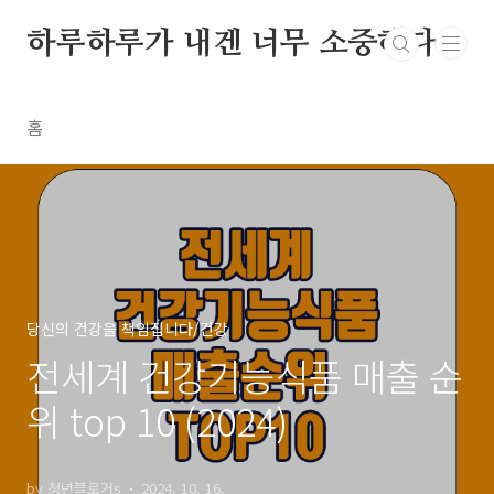
본문 바로가기
하루하루가 내겐 너무 소중하다
홈
당신의 건강을 책임집니다/건강
전세계 건강기능식품 매출 순
위 top 10 (2024)
by 청년블로거s
2024. 10. 16.