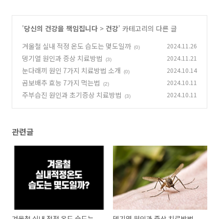
'
당신의 건강을 책임집니다
>
건강
' 카테고리의 다른 글
겨울철 실내 적정 온도 습도는 몇도일까
2024.11.26
(0)
뎅기열 원인과 증상 치료방법
2024.11.21
(3)
눈다래끼 원인 7가지 치료방법 소개
2024.10.14
(0)
곰보배추 효능 7가지 먹는법
2024.10.11
(2)
주부습진 원인과 초기증상 치료방법
2024.10.11
(3)
관련글
겨울철 실내 적정 온도 습도는
뎅기열 원인과 증상 치료방법