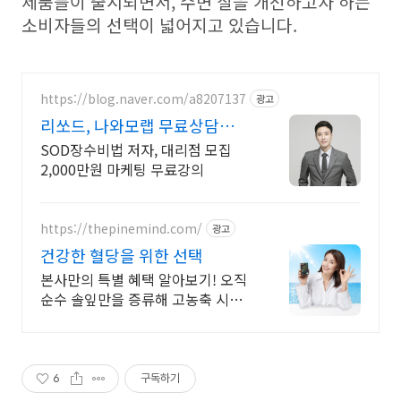
제품들이 출시되면서, 수면 질을 개선하고자 하는
소비자들의 선택이 넓어지고 있습니다.
https://blog.naver.com/a8207137
광고
리쏘드, 나와모랩 무료상담
l599-6972
SOD장수비법 저자, 대리점 모집
2,000만원 마케팅 무료강의
https://thepinemind.com/
광고
건강한 혈당을 위한 선택
본사만의 특별 혜택 알아보기! 오직
순수 솔잎만을 증류해 고농축 시킨
그 제품! 100% 솔잎만을 담은 건강
한 혈당케어
6
구독하기