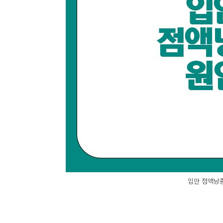
입안 점액낭