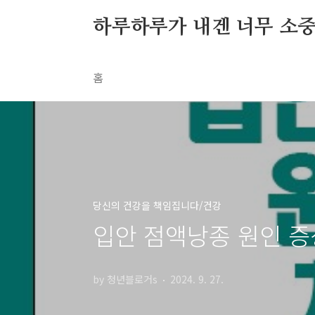
본문 바로가기
하루하루가 내겐 너무 소
홈
당신의 건강을 책임집니다/건강
입안 점액낭종 원인 증
by 청년블로거s
2024. 9. 27.