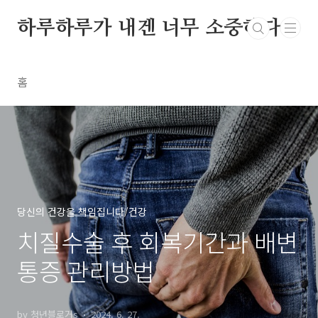
본문 바로가기
하루하루가 내겐 너무 소중하다
홈
당신의 건강을 책임집니다/건강
치질수술 후 회복기간과 배변
통증 관리방법
by 청년블로거s
2024. 6. 27.